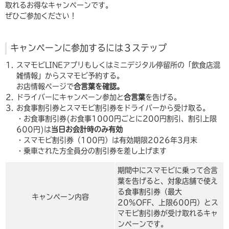
取れるお得なキャンペーンです。
ぜひご参加ください！
キャンペーンに参加するには３ステップ
スマモビLINEアプリもしくはミニデジタル停留所の「飲食店混
雑情報」からスマモビ予約する。
お店情報ページで
合言葉を確認。
ドライバーにキャンペーン参加と
合言葉
を告げる。
お食事割引券とスマモビ割引券をドライバーから受け取る。
・お食事割引券(お食事1000円ごとに200円割引、割引上限
600円)は
当日お会計時のみ有効
・スマモビ割引券（100円）は有効期限2026年3月末
・乗車された方全員分の割引券を差し上げます
期間中にスマモビに乗って合言
葉を告げると、対象店舗で使え
る食事割引券（最大
キャンペーン内容
20%OFF、上限600円）とス
マモビ割引券が受け取れるキャ
ンペーンです。