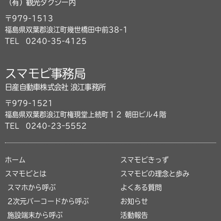
（有）観光タクシー内
〒979-1513
福島県双葉郡浪江町幾世橋田中前38-1
TEL
0240-35-4125
スマモビ事務局
日産自動車株式会社 浪江事務所
〒979-1521
福島県双葉郡浪江町権現堂上続町１２ 朝田ビル４階
TEL
0240-23ｰ5552
ホーム
スマモビきっず
スマモビとは
スマモビの理念と歩み
スマホから呼ぶ
よくある質問
2次元バーコードから呼ぶ
お知らせ
施設端末から呼ぶ
活動報告